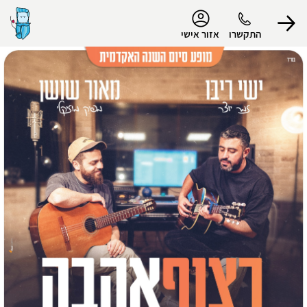
נגישות
התקשרו
אזור אישי
הפרופיל שלי
התנתק