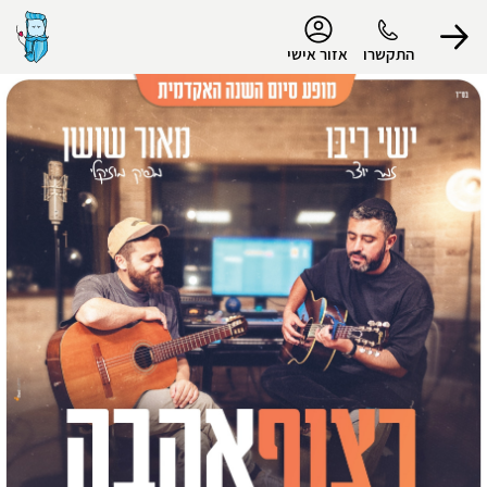
נגישות
התקשרו
אזור אישי
הפרופיל שלי
התנתק