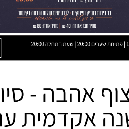
20:0
וף אהבה - סיו
נה אקדמית עם