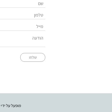
שלחו
מופעל על ידי
ט