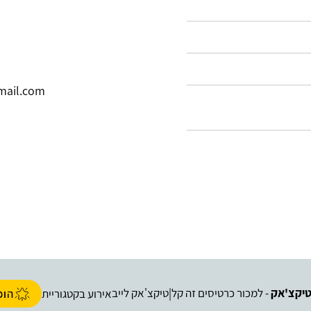
mail.com
יקצ'אק
- למכור כרטיסים זה קל
טיקצ'אק לייב
|
אירוע בקטגוריית
הופ