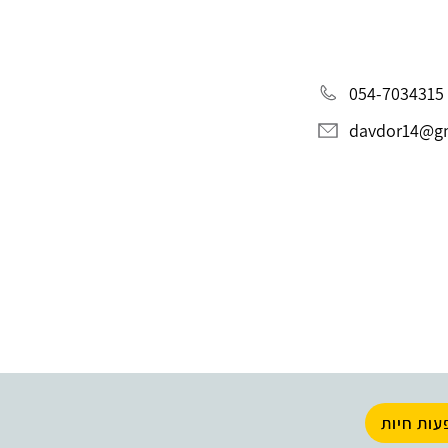
054-7034315
davdor14@g
עות חיות