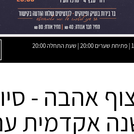
20:0
וף אהבה - סיו
נה אקדמית עם