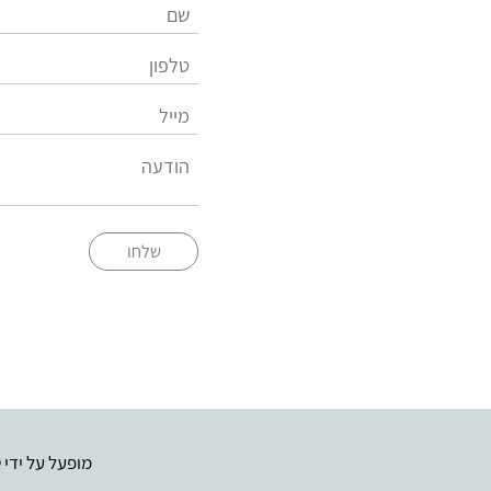
שלחו
מופעל על ידי
ט