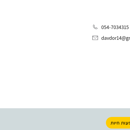
054-7034315
davdor14@g
עות חיות