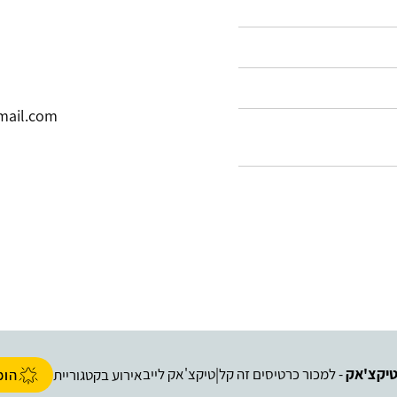
mail.com
יקצ'אק
- למכור כרטיסים זה קל
טיקצ'אק לייב
|
אירוע בקטגוריית
הופ