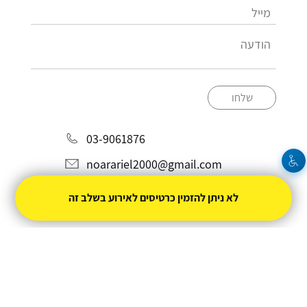
שלחו
03-9061876
noarariel2000@gmail.com
לא ניתן להזמין כרטיסים לאירוע בשלב זה
מופעל על ידי
טיקצ'אק
- למכור כרטיסים זה קל
|
טיקצ'אק לייב
אירוע בקטגוריית
הופעות חיות