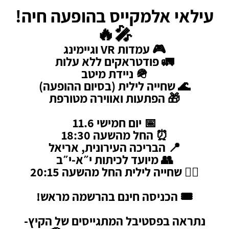
עילאי אלמקייס בהופעה חיה!
🎤🔥
🎮 עמדות VR וגיימינג
🚛 פודטראקים ללא עלות
🪖 ניידת מיטב
🌊 שחייה לילית (בסיום ההופעה)
🎁 הפתעות ואווירה מטורפת
📅 יום חמישי 11.6
⏰ החל מהשעה 18:30
📍 הבריכה העירונית, אריאל
👥 מיועד לכיתות י״א-י״ב
🏊‍♂️ שחייה לילית החל מהשעה 20:15
🎟️ הכניסה חינם בהרשמה מראש!
נתראה בפסטיבל המתגייסים של הקיץ-