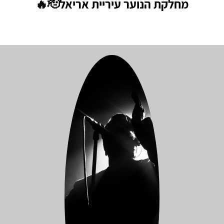
מחלקת הנוער עיריית אריאל🫡🔥