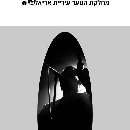
מחלקת הנוער עיריית אריאל🫡🔥