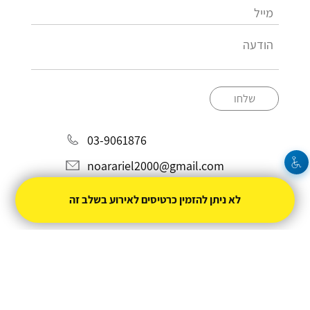
שלחו
03-9061876
noarariel2000@gmail.com
לא ניתן להזמין כרטיסים לאירוע בשלב זה
מופעל על ידי
טיקצ'אק
- למכור כרטיסים זה קל
|
טיקצ'אק לייב
אירוע בקטגוריית
הופעות חיות