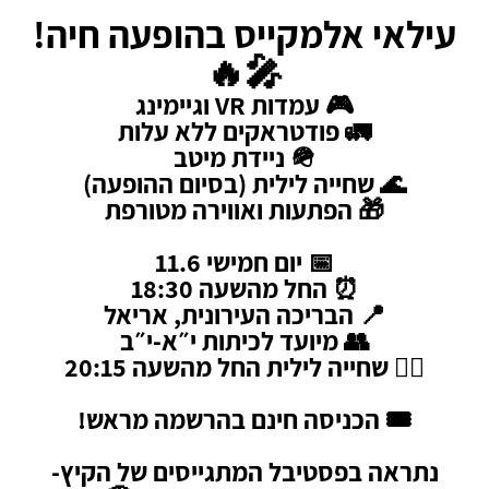
עילאי אלמקייס בהופעה חיה!
🎤🔥
🎮 עמדות VR וגיימינג
🚛 פודטראקים ללא עלות
🪖 ניידת מיטב
🌊 שחייה לילית (בסיום ההופעה)
🎁 הפתעות ואווירה מטורפת
📅 יום חמישי 11.6
⏰ החל מהשעה 18:30
📍 הבריכה העירונית, אריאל
👥 מיועד לכיתות י״א-י״ב
🏊‍♂️ שחייה לילית החל מהשעה 20:15
🎟️ הכניסה חינם בהרשמה מראש!
נתראה בפסטיבל המתגייסים של הקיץ-