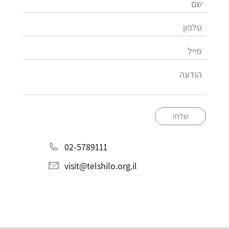
שלחו
02-5789111
visit@telshilo.org.il