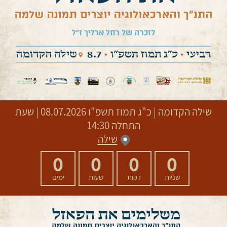
שילה הקדומה
|
כ"ג תמוז תשפ"ו
08.07.2026 | שעת
התחלה 14:30
שילה
0
0
0
0
שניות
דקות
שעות
ימים