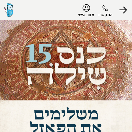
נגישות
התקשרו
אזור אישי
הפרופיל שלי
התנתק