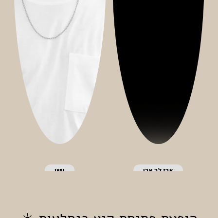
ארז לב ארי
יושי