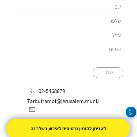
שלחו
02-5468879
Tarbutramot@jerusalem.muni.il
לא ניתן להזמין כרטיסים לאירוע בשלב זה