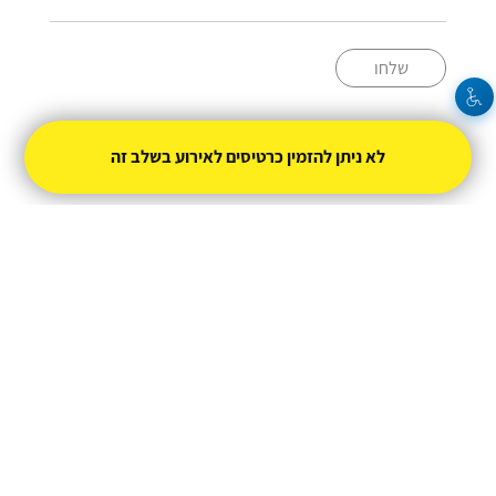
שלחו
03-9689809
לא ניתן להזמין כרטיסים לאירוע בשלב זה
pubzahav@gmail.com
מופעל על ידי
טיקצ'אק
- למכור כרטיסים זה קל
|
טיקצ'אק לייב
אירוע בקטגוריית
הופעות חיות
חברת טיקצ'אק אינה אחראית על המכירה ועל
התוכן באתר.