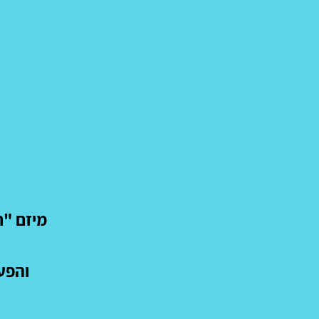
מיזם "ת
והפעם 