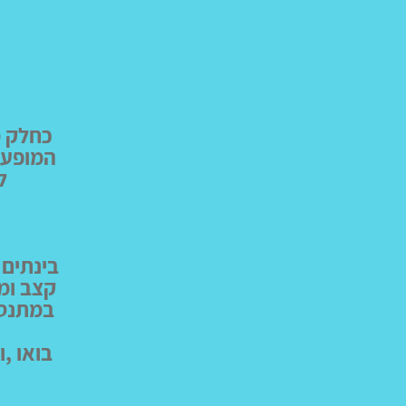
כחלק מ
המופע 
ל
בינתים 
קצב ומ
במתנס 
בואו ,