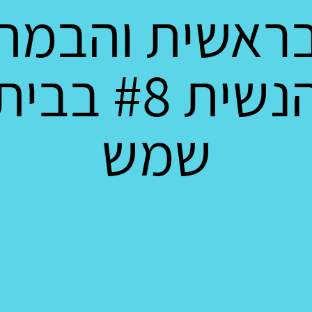
ראשית והבמה
הנשית #8 בבי
שמש