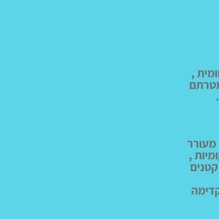
מית ,
מטרתם
 מעורר
יות ,
קטנים
קדימה