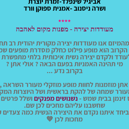
אביגיל שינפלד-זמרת יוצרת
ושרה ניסנוב -אמנית ספוקן וורד
****
מעודדות יצירה - מפנות מקום לאהבה
המיזם אנו מעודדות יצירה מקורית יהודית רב תחו
הקרוב הוא מופע פילוט כחלק מסדרת מופעים ש
עודד ולקדם יצירה נשית איכותית בלתי מתפשרת .
מי תהינה האמניות בפעם הבאה ? אולי אתן ?
בקרוב נדע ...
אתן מוזמנות לחוות מופע מוזקלי מעורר השראה ,
עורר שמחה של להקת בראשית ושל היוצרות המקומ
זינמן בבית שמש -
נשנושים מפנקים
ושלל פרטים 
שחשבנו עליהם מחכים לכן שם.
וביחד איתנו נקדם את היצירה הנשית כמה צעדים 
מחכות לכן 💙