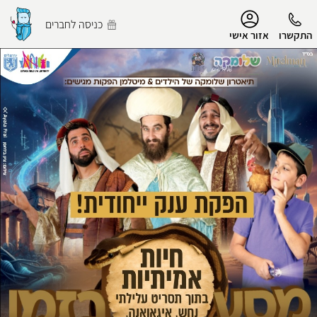
נגישות
כניסה לחברים
התקשרו
אזור אישי
הפרופיל שלי
התנתק