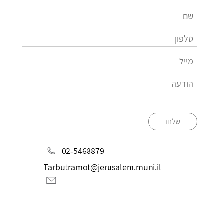
שלחו
02-5468879
Tarbutramot@jerusalem.muni.il