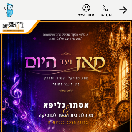
נגישות
התקשרו
אזור אישי
הפרופיל שלי
התנתק