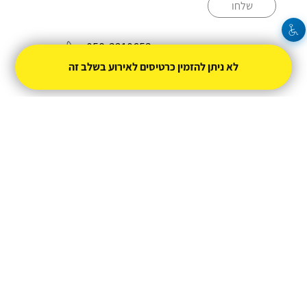
שלחו
058-3210653
לא ניתן להזמין כרטיסים לאירוע בשלב זה
k0583210653@gmail.com
מופעל על ידי
טיקצ'אק
- למכור כרטיסים זה קל
|
טיקצ'אק לייב
אירוע בקטגוריית
הופעות חיות
חברת טיקצ'אק אינה אחראית על המכירה ועל
התוכן באתר.
החברה מספקת מערכת מתקדמת למכירת כרטיסים
אונליין עבור המפיק.