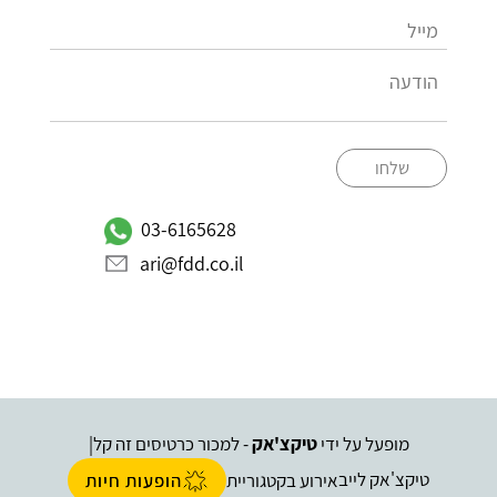
שלחו
03-6165628
ari@fdd.co.il
מופעל על ידי
טיקצ'אק
- למכור כרטיסים זה קל
|
טיקצ'אק לייב
אירוע בקטגוריית
הופעות חיות