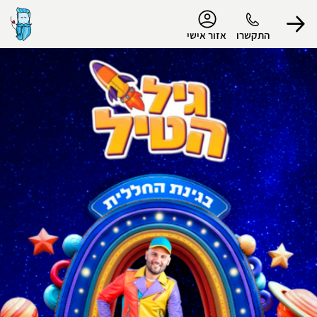
נגישות
התקשרו
אזור אישי
הפרופיל שלי
התנתק