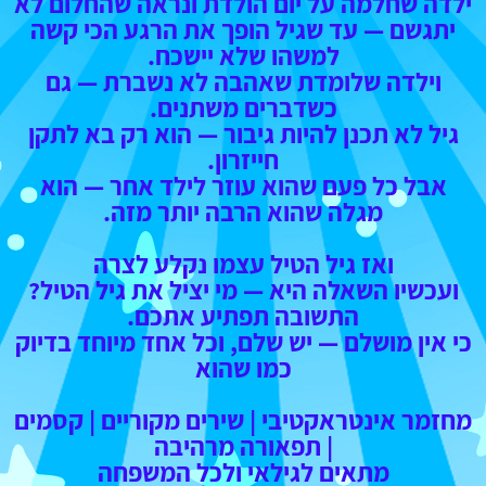
ילדה שחלמה על יום הולדת ונראה שהחלום לא
יתגשם — עד שגיל הופך את הרגע הכי קשה
למשהו שלא יישכח.
וילדה שלומדת שאהבה לא נשברת — גם
כשדברים משתנים.
גיל לא תכנן להיות גיבור — הוא רק בא לתקן
חייזרון.
אבל כל פעם שהוא עוזר לילד אחר — הוא
מגלה שהוא הרבה יותר מזה.
ואז גיל הטיל עצמו נקלע לצרה
ועכשיו השאלה היא — מי יציל את גיל הטיל?
התשובה תפתיע אתכם.
כי אין מושלם — יש שלם, וכל אחד מיוחד בדיוק
כמו שהוא
מחזמר א
ינטראקטיבי | שירים מקוריים | קסמים
| תפאורה מרהיבה
מתאים לגילאי ולכל המשפחה