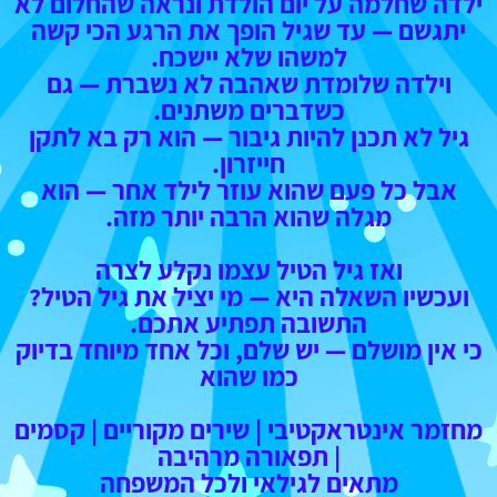
ילדה שחלמה על יום הולדת ונראה שהחלום לא
יתגשם — עד שגיל הופך את הרגע הכי קשה
למשהו שלא יישכח.
וילדה שלומדת שאהבה לא נשברת — גם
כשדברים משתנים.
גיל לא תכנן להיות גיבור — הוא רק בא לתקן
חייזרון.
אבל כל פעם שהוא עוזר לילד אחר — הוא
מגלה שהוא הרבה יותר מזה.
ואז גיל הטיל עצמו נקלע לצרה
ועכשיו השאלה היא — מי יציל את גיל הטיל?
התשובה תפתיע אתכם.
כי אין מושלם — יש שלם, וכל אחד מיוחד בדיוק
כמו שהוא
מחזמר א
ינטראקטיבי | שירים מקוריים | קסמים
| תפאורה מרהיבה
מתאים לגילאי ולכל המשפחה