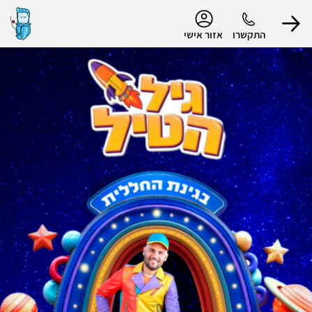
נגישות
התקשרו
אזור אישי
הפרופיל שלי
התנתק