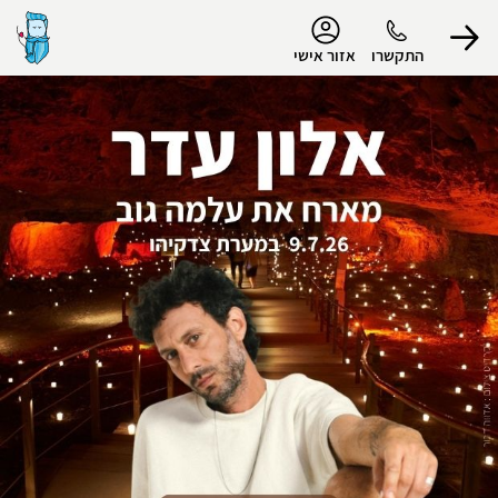
נגישות
התקשרו
אזור אישי
הפרופיל שלי
התנתק