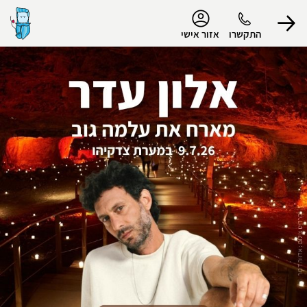
נגישות
התקשרו
אזור אישי
הפרופיל שלי
התנתק