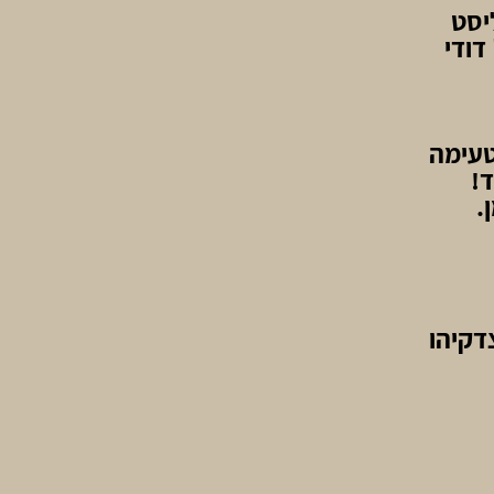
יסט
דודי
טעימה
.
1 עד למערת צדקיהו