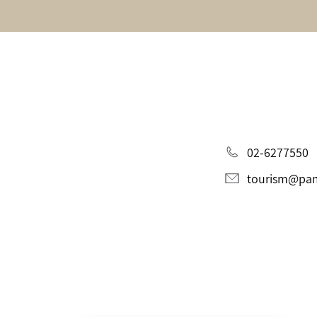
02-6277550
tourism@pami