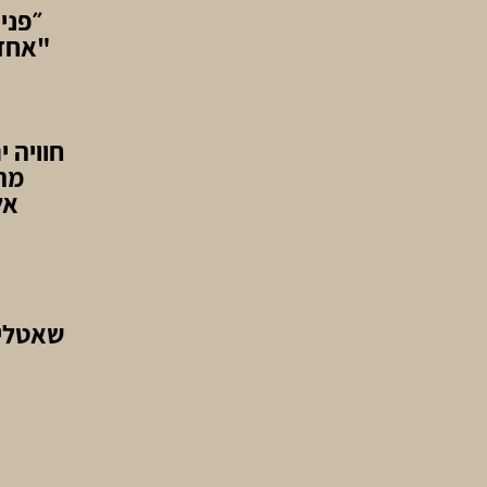
״פני
"אחד 
חוויה 
מהש
אל