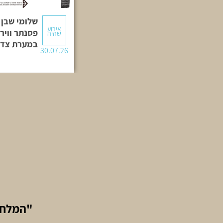
שלומי שבן 
אירוע
פסנתר ווירט
שהיה
במערת צדק
30.07.26
"המלחי