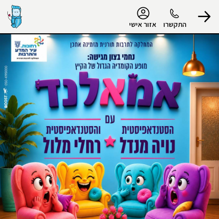
נגישות
התקשרו
אזור אישי
הפרופיל שלי
התנתק