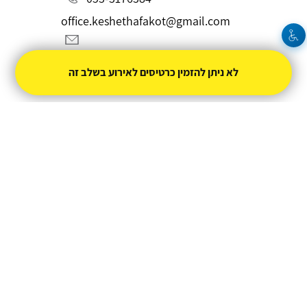
office.keshethafakot@gmail.com
לא ניתן להזמין כרטיסים לאירוע בשלב זה
מופעל על ידי
טיקצ'אק
- למכור כרטיסים זה קל
חברת טיקצ'אק אינה אחראית על המכירה ועל
התוכן באתר.
החברה מספקת מערכת מתקדמת למכירת כרטיסים
אונליין עבור המפיק.
טיקצ'אק - מערכת למכירת כרטיסים אונליין
ניהול
תנאי שימוש
מדיניות פרטיות
הצהרת נגישות