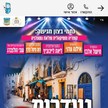
נגישות
התקשרו
אזור אישי
הפרופיל שלי
התנתק