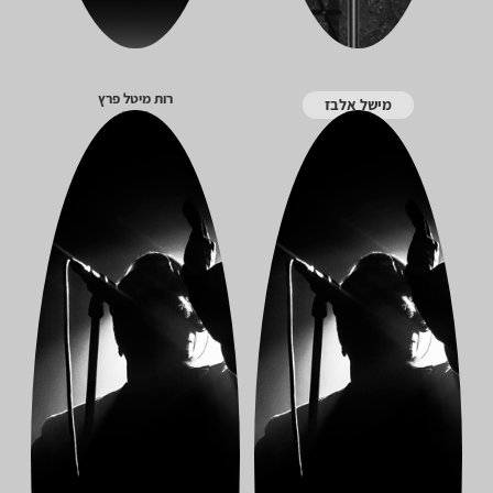
רות מיטל פרץ
מישל אלבז