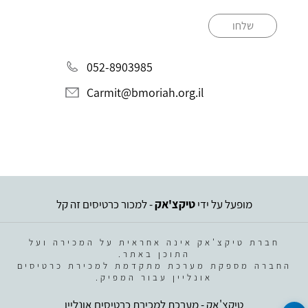
שלחו
052-8903985
Carmit@bmoriah.org.il
מופעל על ידי
טיקצ'אק
- למכור כרטיסים זה קל
חברת טיקצ'אק אינה אחראית על המכירה ועל
התוכן באתר.
החברה מספקת מערכת מתקדמת למכירת כרטיסים
אונליין עבור המפיק.
טיקצ'אק - מערכת למכירת כרטיסים אונליין