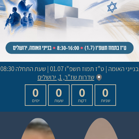
בנייני האומה
|
ט"ז תמוז תשפ"ו
שדרות שז"ר, 1, ירושלים
0
0
0
0
שניות
דקות
שעות
ימים