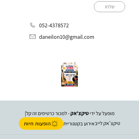
שלחו
052-4378572
daneilon10@gmail.com
מופעל על ידי
טיקצ'אק
- למכור כרטיסים זה קל
|
טיקצ'אק לייב
אירוע בקטגוריית
הופעות חיות