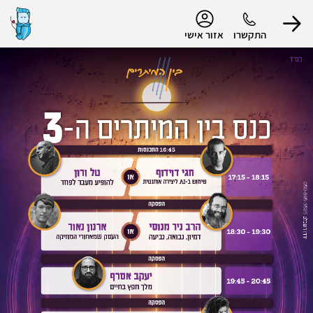
נגישות
התקשרו
אזור אישי
הפרופיל שלי
התנתק