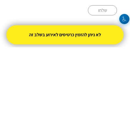
שלחו
052-2574450
לא ניתן להזמין כרטיסים לאירוע בשלב זה
henya@shochat.co.il
מופעל על ידי
טיקצ'אק
- למכור כרטיסים זה קל
|
טיקצ'אק לייב
אירוע בקטגוריית
סטנדאפ
חברת טיקצ'אק אינה אחראית על המכירה ועל
התוכן באתר.
החברה מספקת מערכת מתקדמת למכירת כרטיסים
אונליין עבור המפיק.