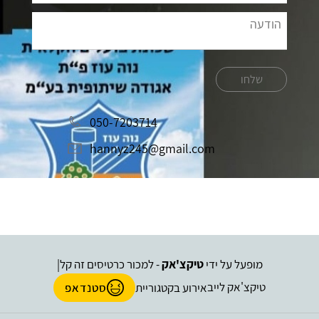
שלחו
050-7203714
hannyz245@gmail.com
מופעל על ידי
טיקצ'אק
- למכור כרטיסים זה קל
|
טיקצ'אק לייב
אירוע בקטגוריית
סטנדאפ