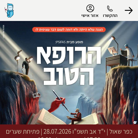
נגישות
התקשרו
אזור אישי
הפרופיל שלי
התנתק
כפר שאול
|
י"ד אב תשפ"ו
28.07.2026 | פתיחת שערים