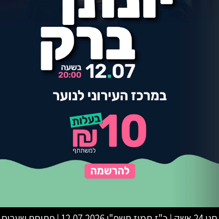
חגי 24 אשק
|
כ"ז תמוז תשפ"ו
12.07.2026 | פתיחת שערים