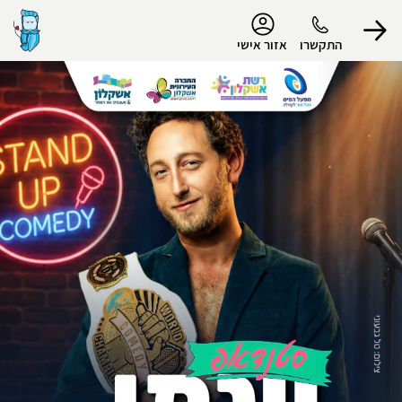
נגישות
התקשרו
אזור אישי
הפרופיל שלי
התנתק