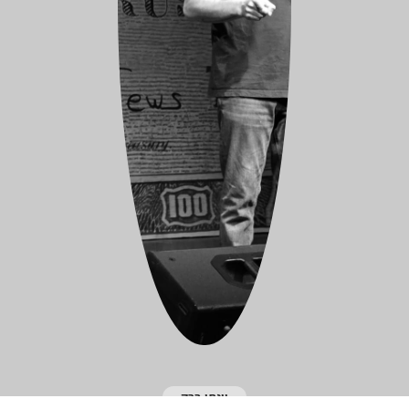
יונתן ברק