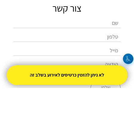
צור קשר
לא ניתן להזמין כרטיסים לאירוע בשלב זה
שלחו
052-6655013
Dror-Y@ashkelon.muni.il