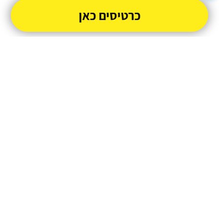
כרטיסים כאן
שלחו
052-6655013
Dror-Y@ashkelon.muni.il
מופעל על ידי
טיקצ'אק
- למכור כרטיסים זה קל
|
טיקצ'אק לייב
אירוע בקטגוריית
סטנדאפ
חברת טיקצ'אק אינה אחראית על המכירה ועל
התוכן באתר.
החברה מספקת מערכת מתקדמת למכירת כרטיסים
אונליין עבור המפיק.