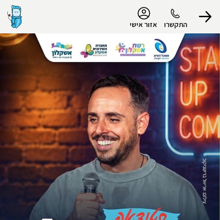
נגישות
התקשרו
אזור אישי
הפרופיל שלי
התנתק