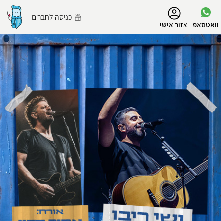
נגישות
כניסה לחברים
וואטסאפ
אזור אישי
הפרופיל שלי
התנתק