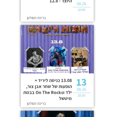
היוצר - 12.8
08.26
18:00
בריכת הסולטן
13
13.08 כניסה ליריד +
הופעות של שחר אבן צור,
08.26
ילד וOn The Rocks בבמת
18:30
מיטשל
בריכת הסולטן