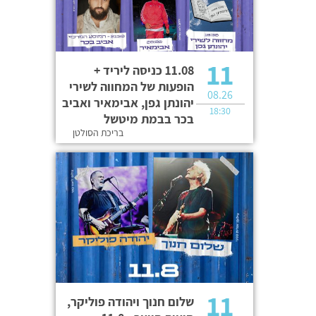
11
11.08 כניסה ליריד +
הופעות של המחווה לשירי
08.26
יהונתן גפן, אבימאיר ואביב
18:30
בכר בבמת מיטשל
בריכת הסולטן
11
שלום חנוך ויהודה פוליקר,