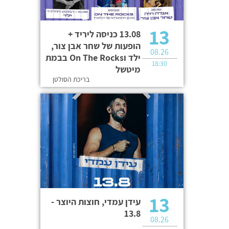
13
13.08 כניסה ליריד +
הופעות של שחר אבן צור,
08.26
ילד וOn The Rocks בבמת
18:30
מיטשל
בריכת הסולטן
13
עידן עמדי, חוצות היוצר -
13.8
08.26