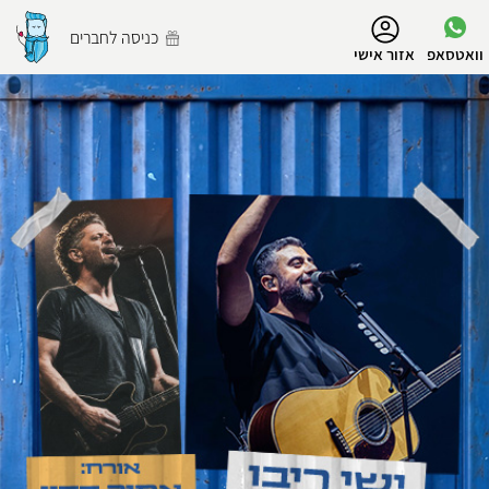
נגישות
כניסה לחברים
וואטסאפ
אזור אישי
הפרופיל שלי
התנתק