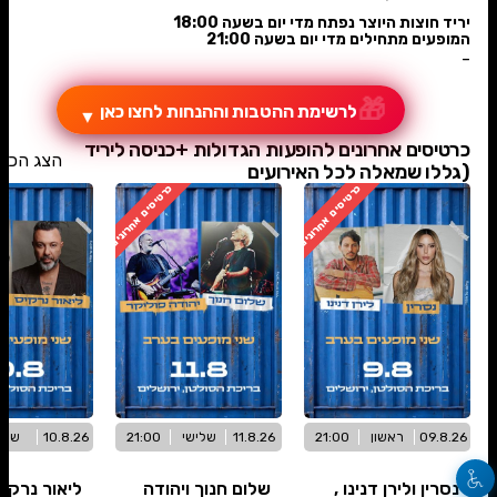
יריד חוצות היוצר נפתח מדי יום בשעה 18:00
המופעים מתחילים מדי יום בשעה 21:00
-
🎁
לרשימת ההטבות וההנחות לחצו כאן
▼
כרטיסים אחרונים להופעות הגדולות +כניסה ליריד
הצג הכל
(גללו שמאלה לכל האירועים
כרטיסים אחרונים
כרטיסים אחרונים
09.8.26
ראשון
21:00
11.8.26
שלישי
21:00
10.8.26
שני
נסרין ולירן דנינו ,
שלום חנוך ויהודה
ליאור נרקי