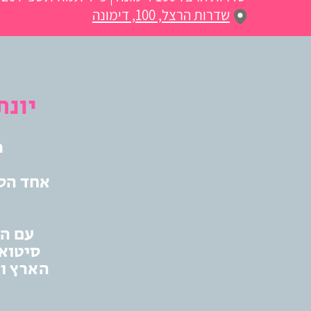
שדרות הרצל, 100, דימונה
יונת
מ
אחד הס
עם הו
סיטואצ
הארץ וה