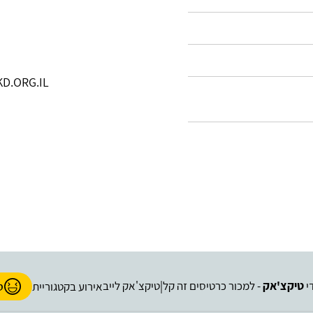
D.ORG.IL
י
טיקצ'אק
- למכור כרטיסים זה קל
טיקצ'אק לייב
|
אירוע בקטגוריית
ס