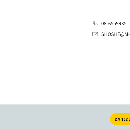
08-6559935
SHOSHE@MK
טנדאפ