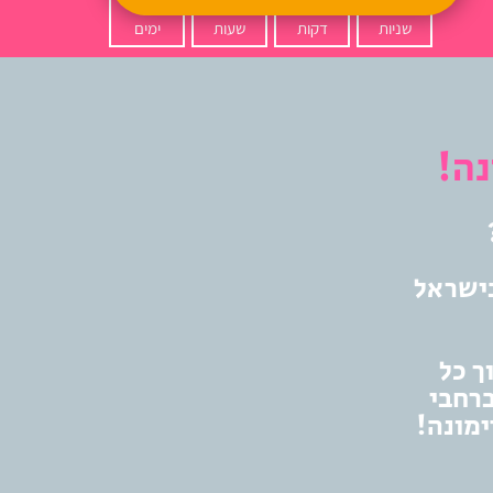
שניות
דקות
שעות
ימים
נה!
ישראל
ך כל
ברחבי
ימונה!