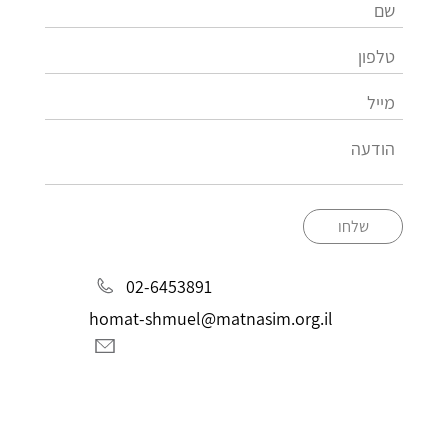
שלחו
02-6453891
homat-shmuel@matnasim.org.il