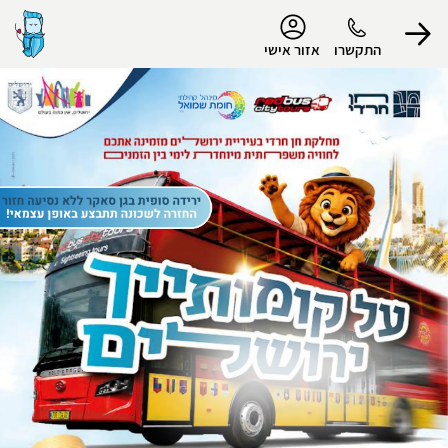
נגישות
התקשרו
אזור אישי
הפרופיל שלי
התנתק