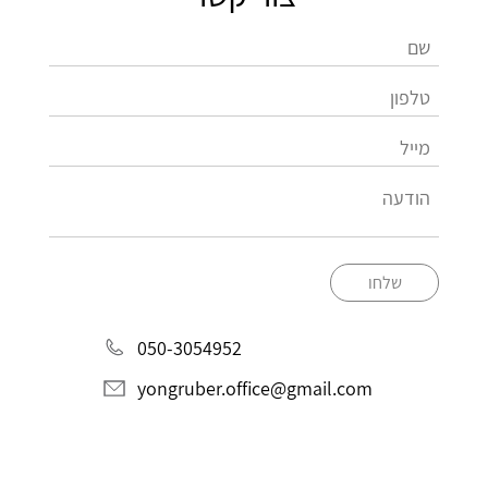
שלחו
050-3054952
yongruber.office@gmail.com