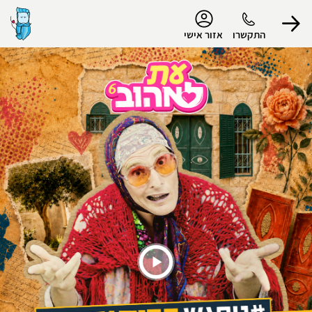
נגישות
התקשרו
אזור אישי
הפרופיל שלי
התנתק