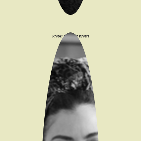
רוניתה אברהמוף שפירא