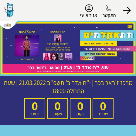
נגישות
התקשרו
אזור אישי
הפרופיל שלי
התנתק
מרכז ז'ראר בכר
|
י"ח אדר ב' תשפ"ב
21.03.2022 | שעת
התחלה 18:00
0
0
0
0
שניות
דקות
שעות
ימים