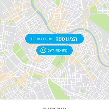
הציגו מפה
מרכז ז'ראר בכר
קחו אותי לשם