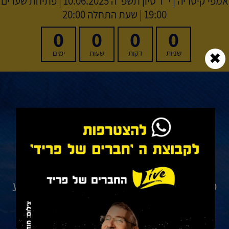
אמפי קיסריה
|
י"ד סיון תשפ"ה
10.06.2025 | פתיחת שערים
19:00 | שעת התחלה 20:00
0
0
0
0
שניות
דקות
שעות
ימים
✖
לנוחיותכם, בכניסה לאירוע
יחולקו כריות לישיבה נוחה ביציעים!
מכירה נגישה - למתקשים בניידות:
כדי להבטיח מקום מונגש ומוסדר
יש לבצע
פנייה מראש