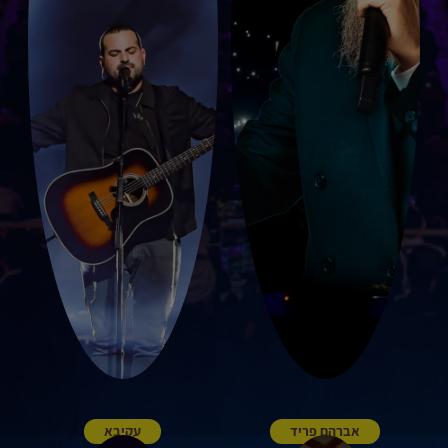
אברהם פריד
עקיבא