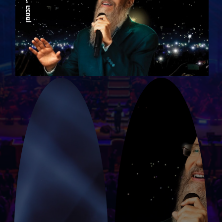
בטלפון 5710*
צילום: חיים טויטו, שרולי רוזנברג , אורית פניני, דוד בוארון ,