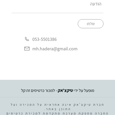
שלחו
053-5501386
mh.hadera@gmail.com
מופעל על ידי
טיקצ'אק
- למכור כרטיסים זה קל
חברת טיקצ'אק אינה אחראית על המכירה ועל
התוכן באתר.
החברה מספקת מערכת מתקדמת למכירת כרטיסים