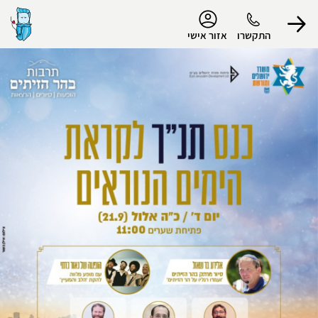
נגישות
התקשרו
אזור אישי
הפרופיל שלי
התנתק