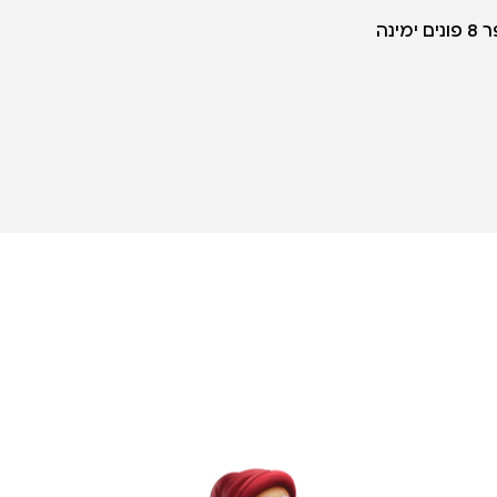
הגעה מדרך נמיר: פונים ימינה בצומת הרחובות נמיר- לבנון לרחוב חיים לבנון ובמספר 8 פונים ימינה