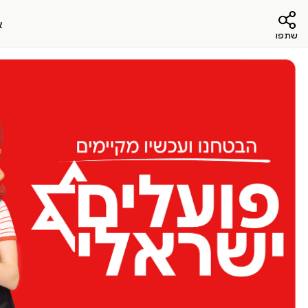
א
שתפו