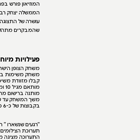
המוזיאון פורש בפ
הממשלה יצחק רבין,
עושרה של התצוגה ו
שהמבקרים מתהלכים
פעילויות מיוח
משחק הצופן הישרא
משחק משימות בסגנ
קבלו מזוודת משימו
מותאם מגיל 10 ומעלה .
מותנה ברישום מר
משך המשחק עד שע
בקבוצות של כ-6 משתתפים ומעלה .
"רגעים שנשארו " 
תערוכת הצילומים 
התערוכה מציגה מגוון רגעים מאז בוקר ה