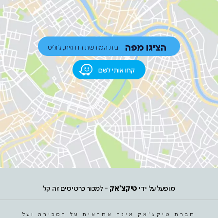
הציגו מפה
בית המורשת הדרוזית, ג'וליס
קחו אותי לשם
מופעל על ידי
טיקצ'אק
- למכור כרטיסים זה קל
חברת טיקצ'אק אינה אחראית על המכירה ועל