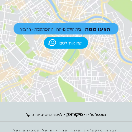
הציגו מפה
בית הגלגלים-החוויה המתגלגלת - הרצליה
קחו אותי לשם
מופעל על ידי
טיקצ'אק
- למכור כרטיסים זה קל
חברת טיקצ'אק אינה אחראית על המכירה ועל