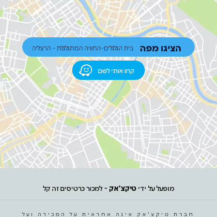
הציגו מפה
בית הגלגלים-החוויה המתגלגלת - הרצליה
קחו אותי לשם
מופעל על ידי
טיקצ'אק
- למכור כרטיסים זה קל
חברת טיקצ'אק אינה אחראית על המכירה ועל