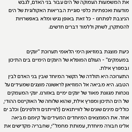
את המשמעות העמוקה של הים עבור בני האדם, לגבש
מודעות ואכפתיות כלפי סוגיית הבריאות האקולוגית של הים
הניצבת לפתחנו - כל זאת באופן נגיש ומלא באפשרויות
להסתקרן, לשחק וללמוד דברים חדשים.
כיעת מוצגת במוזיאון הימי הלאומי תערוכת "יונקים
במעמקים" - העולם המופלא של היונקים הימיים בים התיכון
ובמפרץ אילת.
התערוכה היא תולדה של הקשר המיוחד שבין בני האדם לבין
הטבע. היא מביאה אל המוזיאון לראשונה מוצגים שמעידים על
נוכחות מגוונת מאוד של יונקים ימיים באזורנו. יונקי המעמקים
של הים התיכון ומפרץ אילת, שהוא שלוחה של האוקיינוס ההודי,
כוללים מינים שונים של לווייתנאים (לווייתנים ודולפינים) וכלב ים
אחד. את הממצאים המיוחדים המעידים על קיומם מביאה
אלינו חבורה מיוחדת, עמותת מחמל"י, שחבריה מקדישים את