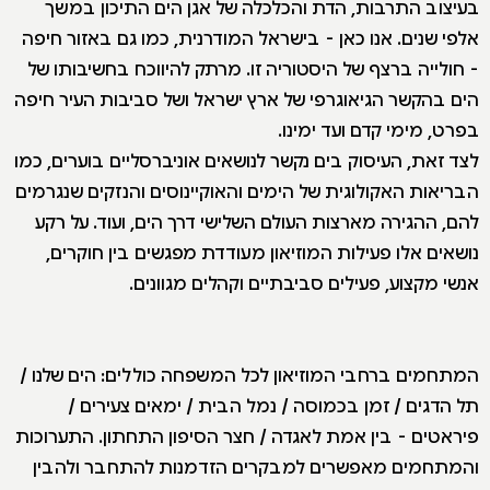
בעיצוב התרבות, הדת והכלכלה של אגן הים התיכון במשך
אלפי שנים. אנו כאן - בישראל המודרנית, כמו גם באזור חיפה
- חולייה ברצף של היסטוריה זו. מרתק להיווכח בחשיבותו של
הים בהקשר הגיאוגרפי של ארץ ישראל ושל סביבות העיר חיפה
בפרט, מימי קדם ועד ימינו.
לצד זאת, העיסוק בים נקשר לנושאים אוניברסליים בוערים, כמו
הבריאות האקולוגית של הימים והאוקיינוסים והנזקים שנגרמים
להם, ההגירה מארצות העולם השלישי דרך הים, ועוד. על רקע
נושאים אלו פעילות המוזיאון מעודדת מפגשים בין חוקרים,
אנשי מקצוע, פעילים סביבתיים וקהלים מגוונים.
המתחמים ברחבי המוזיאון לכל המשפחה כוללים: הים שלנו /
תל הדגים / זמן בכמוסה / נמל הבית / ימאים צעירים /
פיראטים - בין אמת לאגדה / חצר הסיפון התחתון. התערוכות
והמתחמים מאפשרים למבקרים הזדמנות להתחבר ולהבין