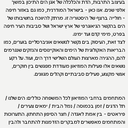
בעיצוב התרבות, הדת והכלכלה של אגן הים התיכון במשך
אלפי שנים. אנו כאן - בישראל המודרנית, כמו גם באזור חיפה
- חולייה ברצף של היסטוריה זו. מרתק להיווכח בחשיבותו של
הים בהקשר הגיאוגרפי של ארץ ישראל ושל סביבות העיר חיפה
בפרט, מימי קדם ועד ימינו.
לצד זאת, העיסוק בים נקשר לנושאים אוניברסליים בוערים, כמו
הבריאות האקולוגית של הימים והאוקיינוסים והנזקים שנגרמים
להם, ההגירה מארצות העולם השלישי דרך הים, ועוד. על רקע
נושאים אלו פעילות המוזיאון מעודדת מפגשים בין חוקרים,
אנשי מקצוע, פעילים סביבתיים וקהלים מגוונים.
המתחמים ברחבי המוזיאון לכל המשפחה כוללים: הים שלנו /
תל הדגים / זמן בכמוסה / נמל הבית / ימאים צעירים /
פיראטים - בין אמת לאגדה / חצר הסיפון התחתון. התערוכות
והמתחמים מאפשרים למבקרים הזדמנות להתחבר ולהבין