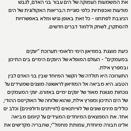
את המשמעות העמוקה של הים עבור בני האדם, לגבש
מודעות ואכפתיות כלפי סוגיית הבריאות האקולוגית של הים
הניצבת לפתחנו - כל זאת באופן נגיש ומלא באפשרויות
להסתקרן, לשחק וללמוד דברים חדשים.
כיעת מוצגת במוזיאון הימי הלאומי תערוכת "יונקים
במעמקים" - העולם המופלא של היונקים הימיים בים התיכון
ובמפרץ אילת.
התערוכה היא תולדה של הקשר המיוחד שבין בני האדם לבין
הטבע. היא מביאה אל המוזיאון לראשונה מוצגים שמעידים על
נוכחות מגוונת מאוד של יונקים ימיים באזורנו. יונקי המעמקים
של הים התיכון ומפרץ אילת, שהוא שלוחה של האוקיינוס ההודי,
כוללים מינים שונים של לווייתנאים (לווייתנים ודולפינים) וכלב ים
אחד. את הממצאים המיוחדים המעידים על קיומם מביאה
אלינו חבורה מיוחדת, עמותת מחמל"י, שחבריה מקדישים את