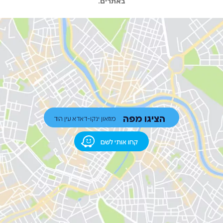
באתרים.
הציגו מפה
מוזאון ינקו-דאדא עין הוד
קחו אותי לשם