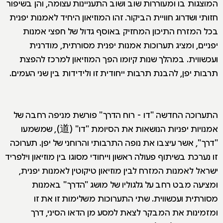
המוצגות בו ומעוררות שוב ושוב התעניינות עצומה, והן בשיפור
חזותי ושדרוג חוויית הביקור. זהו המוזיאון היחיד לאמנות יפנית
בכל המזרח התיכון המחזיק באוסף גדול של חפצי אמנות
יפניים, ומציג תערוכות אמנות יפנית מסורתית, מודרנית
ועכשווית. במהלך שנות קיומו הפך המוזיאון למרכז להפצת
תרבות יפן, להבנת תרבות ייחודית זו ולידידות בין שני העמים.
התערוכה החדשה "דו - רוח הדרך" פורשת מניפה רחבה של
אמנויות יפניות הנושאות את הסיומת "דו" (道), שמשמעו
"דרך", אשר עיצבו את נופה התרבותי והרוחני של יפן. תערוכה
זו נערכת בשיתוף פעולה ראשון וייחודי מסוגו בין מוזיאון וילפריד
ישראל לאמנות המזרח לבין מוזיאון טיקוטין לאמנות יפנית,
ומציעה מבט רחב על גלגוליו של מושג "הדרך" באמנות
מסורתית ועכשווית. שתי התערוכות משלימות זו את זו
ומזמינות את המבקר לצאת למסע מן הדאו הסיני, דרך