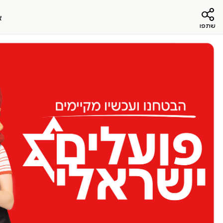
א
שתפו